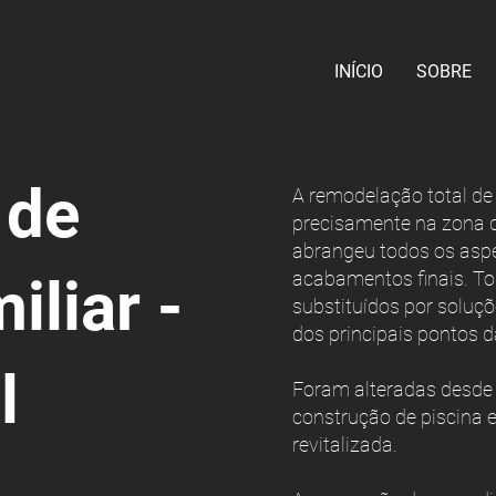
INÍCIO
SOBRE
 de
A remodelação total de
precisamente na zona d
abrangeu todos os aspe
acabamentos finais. To
iliar -
substituídos por soluç
dos principais pontos d
l
Foram alteradas desde c
construção de piscina 
revitalizada.