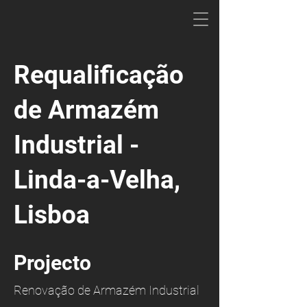
Requalificação
de Armazém
Industrial -
Linda-a-Velha,
Lisboa
Projecto
Renovação de Armazém Industrial